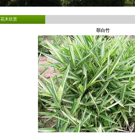
>花木欣赏
菲白竹