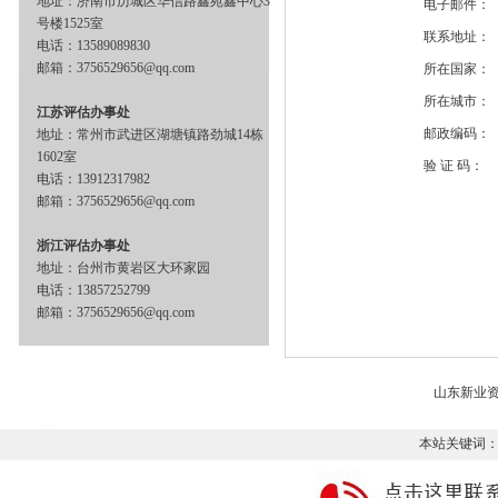
地址：济南市历城区华信路鑫苑鑫中心3
电子邮件：
号楼1525室
联系地址：
电话：13589089830
邮箱：3756529656@qq.com
所在国家：
所在城市：
江苏评估办事处
邮政编码：
地址：常州市武进区湖塘镇路劲城14栋
1602室
验 证 码：
电话：13912317982
邮箱：3756529656@qq.com
浙江评估办事处
地址：台州市黄岩区大环家园
电话：13857252799
邮箱：3756529656@qq.com
山东新业
本站关键词