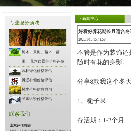
-> 新闻中心
好看好养花期长且适合冬
2026/1/10 15:41:58
不管是作为装饰还
树木、果树、苗木、苗
随时有花的身影。
圃、 花木盆景等价格评估
园林绿化价格评估
拆迁补偿价格评估
分享8款我这个冬
树木价格信息咨询
民事诉讼价格评估
1、栀子果
存活期：1-2个月
山东评估总部